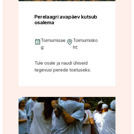
Perelaagri avapäev kutsub
osalema
Toimumisae
Toimumisko
g:
ht:
Tule osale ja naudi ühiseid
tegevusi perede toetuseks.