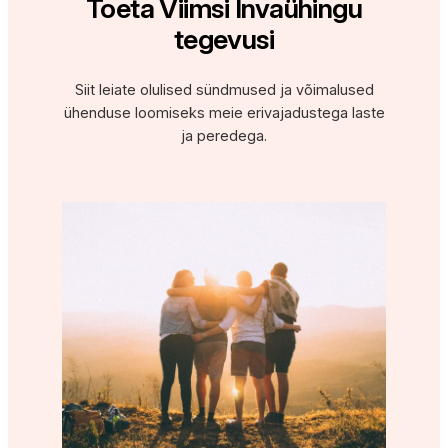
Toeta Viimsi Invaühingu
tegevusi
Siit leiate olulised sündmused ja võimalused
ühenduse loomiseks meie erivajadustega laste
ja peredega.