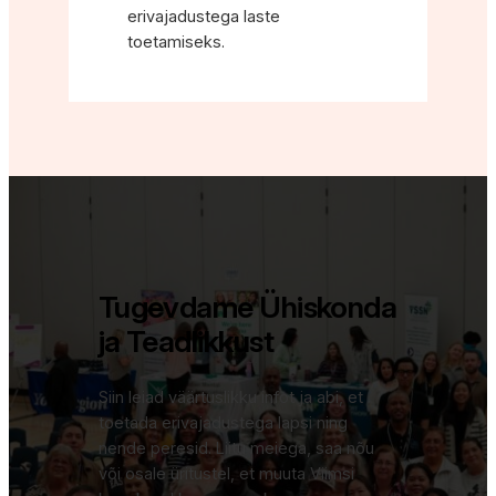
erivajadustega laste
toetamiseks.
Tugevdame Ühiskonda
ja Teadlikkust
Siin leiad väärtuslikku infot ja abi, et
toetada erivajadustega lapsi ning
nende peresid. Liitu meiega, saa nõu
või osale üritustel, et muuta Viimsi