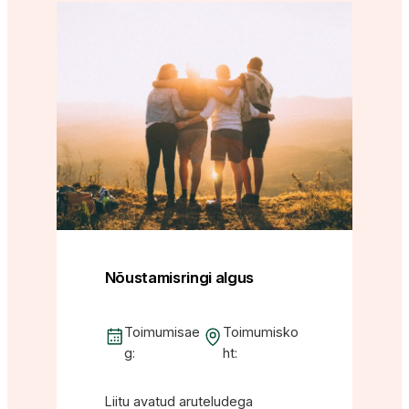
Nõustamisringi algus
Toimumisae
Toimumisko
g:
ht:
Liitu avatud aruteludega