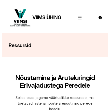
Liigu
sisu
juurde
VIIMSIÜHING
Faceb
Ressursid
Nõustamine ja Aruteluringid
Erivajadustega Peredele
Selles osas jagame väärtuslikke ressursse, mis
toetavad laste ja noorte arengut ning perede
heaolu.